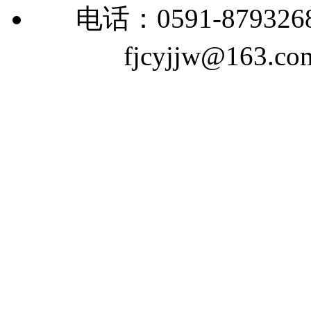
电话：0591-879326
fjcyjjw@163.co