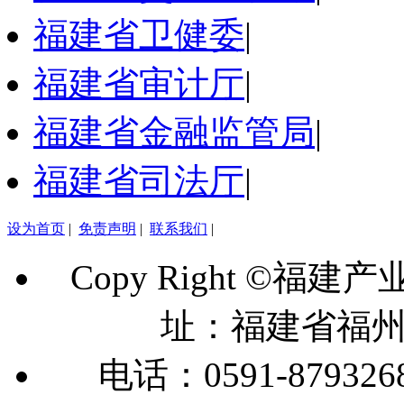
福建省卫健委
|
福建省审计厅
|
福建省金融监管局
|
福建省司法厅
|
设为首页
|
免责声明
|
联系我们
|
Copy Right ©福建
址：福建省福州
电话：0591-879326