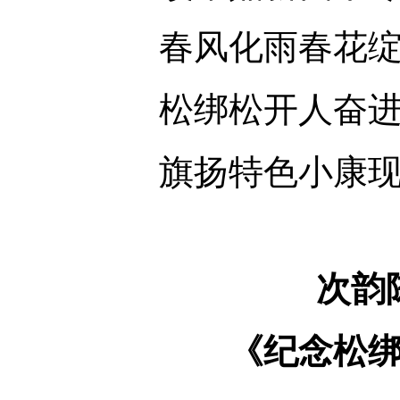
春风化雨春花
松绑松开人奋
旗扬特色小康
次韵
《纪念松