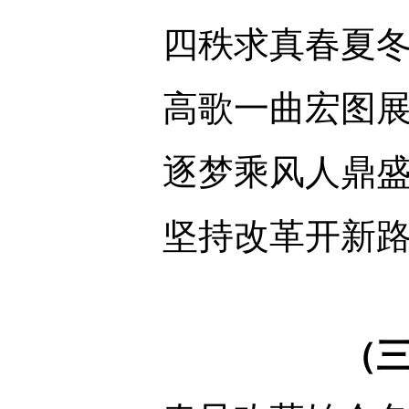
四秩求真春夏
高歌一曲宏图
逐梦乘风人鼎
坚持改革开新
（