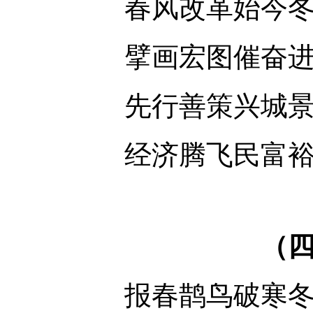
春风改革始今
擘画宏图催奋
先行善策兴城
经济腾飞民富
（
报春鹊鸟破寒