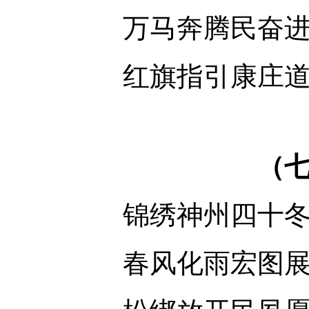
万马奔腾民奋
红旗指引康庄
（
锦绣神州四十
春风化雨宏图