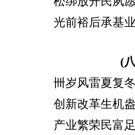
松绑放开民夙
光前裕后承基
(
卌岁风雷夏复
创新改革生机
产业繁荣民富