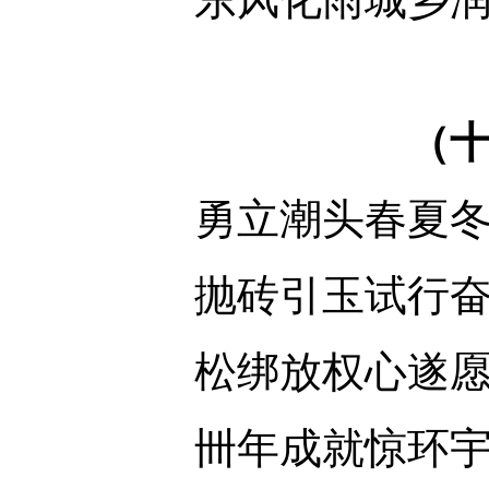
（
勇立潮头春夏
抛砖引玉试行
松绑放权心遂
卌年成就惊环