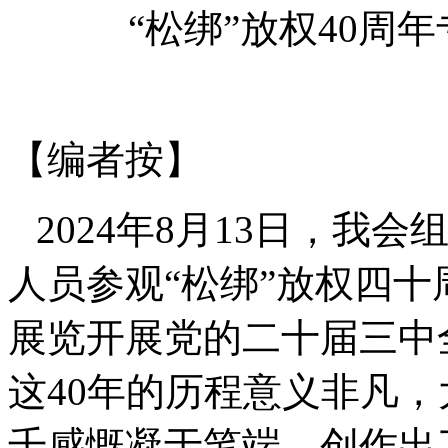
“松绑”
放权
40
周年
【编者按】
2024
年
8
月
13
日，我会
人员参观“松绑”放权四
展览开展党的二十届三中
这
40
年的历程意义非凡，
千感慨凝于笔端，创作出