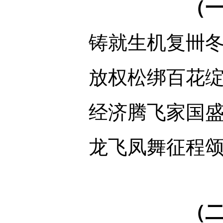
（
铸就生机复卌
放权松绑百花
经济腾飞家国
龙飞凤舞征程
（