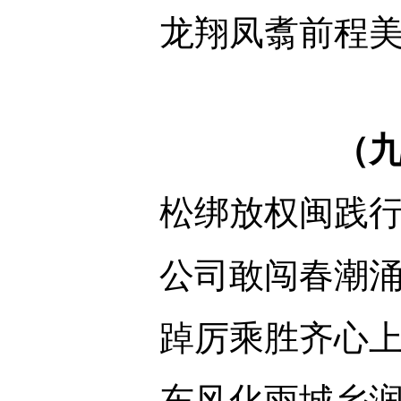
龙翔凤翥前程
（
松绑放权闽践
公司敢闯春潮
踔厉乘胜齐心
东风化雨城乡