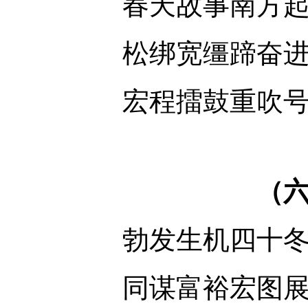
春天故事南方
松绑宽缰蹄奋
宏程擂鼓重吹
（
勃发生机四十
同谋富裕宏图