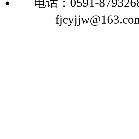
电话：0591-879326
fjcyjjw@163.co