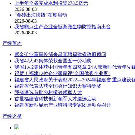
上半年全省完成水利投资278.5亿元
2026-08-03
“金砖出海快线”在厦启动
2026-08-03
我省糕点生产企业全链条微生物防控指南出台
2026-08-03
产经英才
紫金矿业董事长邹来昌受聘福建省政府顾问
我省42人43集体荣获全国五一劳动奖
我省1人2集体获中国青年五四奖章 24人获新时代青年先
祝贺！福建12位企业家获评“全国优秀企业家”
福建省人民政府关于表彰2022—2024年福建省 重点
福建省代表队获全国会计知识大赛特等奖
我省遴选首批乡村振兴领军人才
首批福建省科技创新领军人才遴选启动
福建省新型显示产业链特聘专家团启动会召开
产经之星